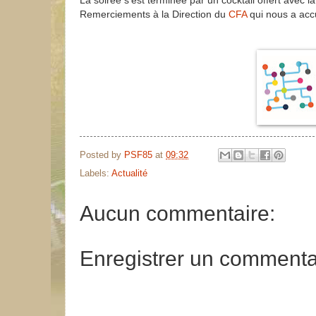
La soirée s’est terminée par un cocktail offert avec la
Remerciements à la Direction du
CFA
qui nous a accu
Posted by
PSF85
at
09:32
Labels:
Actualité
Aucun commentaire:
Enregistrer un commenta