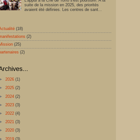
L'appui à la Cne de Toffo s'est poursuivi. A la
suite de la mission en 2025, des priorités
avaient été définies. Les centres de sant...
Actualité
(18)
manifestations
(2)
Mission
(25)
partenaires
(2)
Archives...
►
2026
(1)
►
2025
(2)
►
2024
(2)
►
2023
(3)
►
2022
(4)
►
2021
(3)
►
2020
(3)
►
2019
(3)