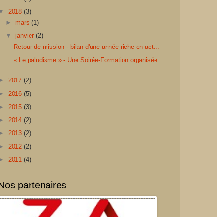
▼
2018
(3)
►
mars
(1)
▼
janvier
(2)
Retour de mission - bilan d'une année riche en act...
« Le paludisme » - Une Soirée-Formation organisée ...
►
2017
(2)
►
2016
(5)
►
2015
(3)
►
2014
(2)
►
2013
(2)
►
2012
(2)
►
2011
(4)
Nos partenaires