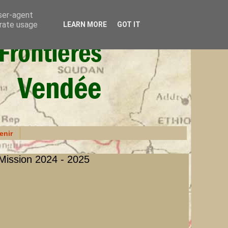
user-agent
erate usage
LEARN MORE
GOT IT
enir
Mission 2024 - 2025