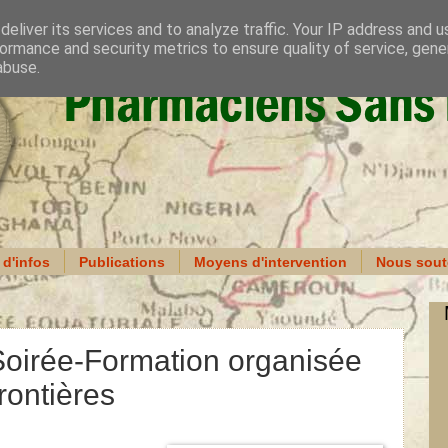
eliver its services and to analyze traffic. Your IP address and 
ormance and security metrics to ensure quality of service, gen
abuse.
 d'infos
Publications
Moyens d'intervention
Nous sout
Soirée-Formation organisée
ontières