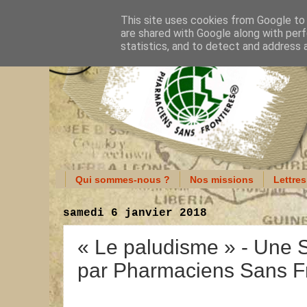
This site uses cookies from Google to d
are shared with Google along with perf
statistics, and to detect and address 
Qui sommes-nous ?
Nos missions
Lettres
samedi 6 janvier 2018
« Le paludisme » - Une 
par Pharmaciens Sans Fr