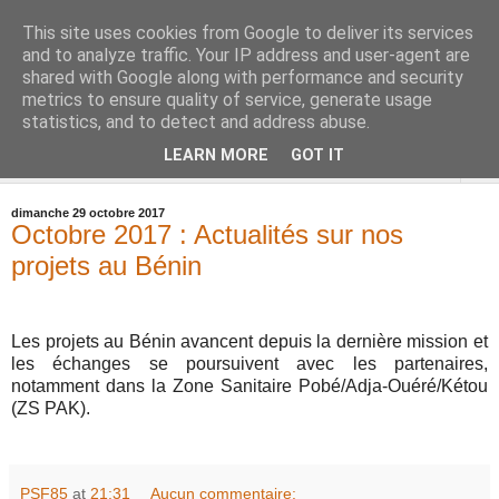
This site uses cookies from Google to deliver its services
and to analyze traffic. Your IP address and user-agent are
shared with Google along with performance and security
metrics to ensure quality of service, generate usage
statistics, and to detect and address abuse.
LEARN MORE
GOT IT
▼
dimanche 29 octobre 2017
Octobre 2017 : Actualités sur nos
projets au Bénin
Les projets au Bénin avancent depuis la dernière mission et
les échanges se poursuivent avec les partenaires,
notamment dans la Zone Sanitaire Pobé/Adja-Ouéré/Kétou
(ZS PAK).
PSF85
at
21:31
Aucun commentaire: