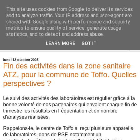
This site uses cookies from Google to deliver its services
and to analyze traffic. Your IP address and user-agent are
shared with Google along with performance and security
metrics to ensure quality of service, generate usage
statistics, and to detect and address abuse.
LEARN MORE
GOT IT
▼
lundi 13 octobre 2025
Fin des activités dans la zone sanitaire
ATZ, pour la commune de Toffo. Quelles
perspectives ?
Le suivi des activités des laboratoires est régulier grâce à la
bonne volonté de nos partenaires qui envoient chaque fin de
trimestre les résultats en fréquentation et en nombre
d'analyses réalisées.
Rappelons-le, le centre de Toffo a reçu plusieurs appareils
de laboratoires, dons de PSF, notamment un