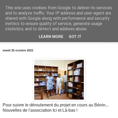
This site uses cookies from Google to deliver its services
and to analyze traffic. Your IP address and user-agent are
shared with Google along with performance and security
metrics to ensure quality of service, generate usage
statistics, and to detect and address abuse.
LEARN MORE
GOT IT
▼
mardi 25 octobre 2022
Pour suivre le déroulement du projet en cours au Bénin...
Nouvelles de l'association Ici et Là-bas !