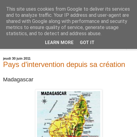
This site uses cookies from Google to deliver its services
and to analyze traffic. Your IP address and user-agent are
shared with Google along with performance and security
metrics to ensure quality of service, generate usage
statistics, and to detect and address abuse.
LEARN MORE
GOT IT
▼
jeudi 30 juin 2011
Pays d’intervention depuis sa création
Madagascar