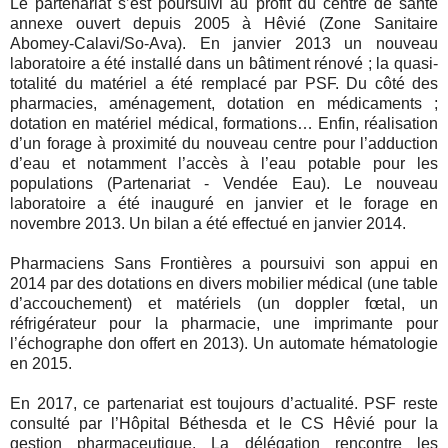
Le partenariat s’est poursuivi au profit du centre de santé
annexe ouvert depuis 2005 à Hêvié (Zone Sanitaire
Abomey-Calavi/So-Ava). En janvier 2013 un nouveau
laboratoire a été installé dans un bâtiment rénové ; la quasi-
totalité du matériel a été remplacé par PSF. Du côté des
pharmacies, aménagement, dotation en médicaments ;
dotation en matériel médical, formations… Enfin, réalisation
d’un forage à proximité du nouveau centre pour l’adduction
d’eau et notamment l’accès à l’eau potable pour les
populations (Partenariat - Vendée Eau). Le nouveau
laboratoire a été inauguré en janvier et le forage en
novembre 2013. Un bilan a été effectué en janvier 2014.
Pharmaciens Sans Frontières a poursuivi son appui en
2014 par des dotations en divers mobilier médical (une table
d’accouchement) et matériels (un doppler fœtal, un
réfrigérateur pour la pharmacie, une imprimante pour
l’échographe don offert en 2013). Un automate hématologie
en 2015.
En 2017, ce partenariat est toujours d’actualité. PSF reste
consulté par l’Hôpital Béthesda et le CS Hêvié pour la
gestion pharmaceutique. La délégation rencontre les