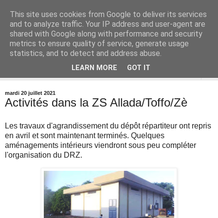
This site uses cookies from Google to deliver its services
and to analyze traffic. Your IP address and user-agent are
shared with Google along with performance and security
metrics to ensure quality of service, generate usage
statistics, and to detect and address abuse.
LEARN MORE
GOT IT
▼
mardi 20 juillet 2021
Activités dans la ZS Allada/Toffo/Zè
Les travaux d'agrandissement du dépôt répartiteur ont repris
en avril et sont maintenant terminés. Quelques
aménagements intérieurs viendront sous peu compléter
l'organisation du DRZ.