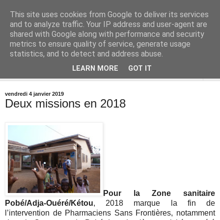
This site uses cookies from Google to deliver its services
and to analyze traffic. Your IP address and user-agent are
shared with Google along with performance and security
metrics to ensure quality of service, generate usage
statistics, and to detect and address abuse.
LEARN MORE
GOT IT
▼
vendredi 4 janvier 2019
Deux missions en 2018
Pour la Zone sanitaire
Pobé/Adja-Ouéré/Kétou
, 2018 marque la fin de
l’intervention de Pharmaciens Sans Frontières, notamment